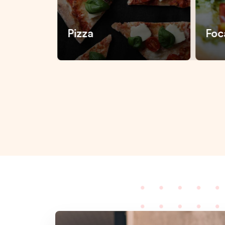
Pizza
Foc