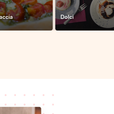
accia
Dolci